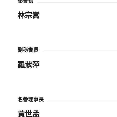
秘書長
林宗嵩
副秘書長
羅紫萍
名譽理事長
黃世孟