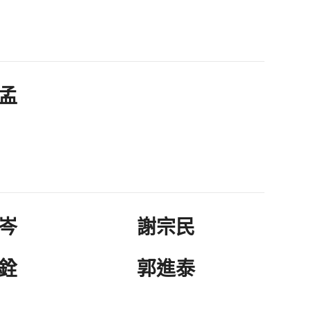
孟
岑
謝宗民
銓
郭進泰