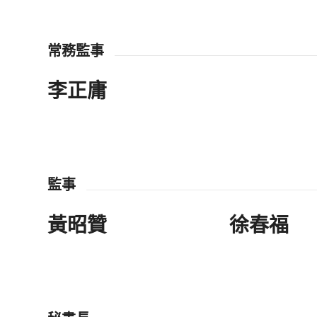
常務監事
李正庸
監事
黃昭贊
徐春福