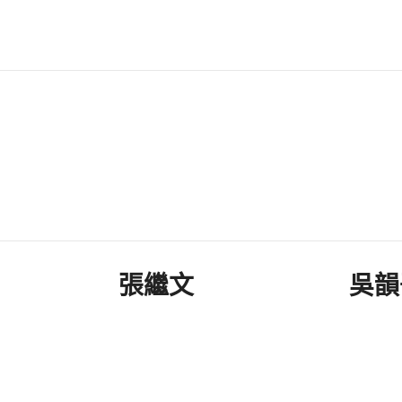
張繼文
吳韻