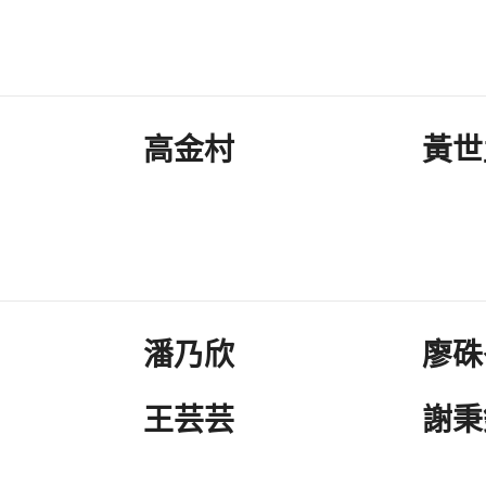
高金村
黃世
潘乃欣
廖硃
王芸芸
謝秉