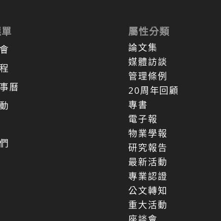
選單
屬性分類
論文集
會
媒體訪談
程
管理條例
事曆
20周年回顧
專書
動
電子報
物業學報
們
研究報告
最新活動
專業認證
公文轉知
重大活動
座談會